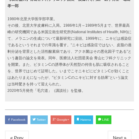
孝一郎
1980年北里大学医学部卒業。
その後、北里大学皮膚科に入局。1986年1月～1989年5月まで、世界最高
峰の研究機関である米国立衛生研究所(National Institutes of Health, NIH)に
て、メラニンの生成について最新研究に没頭。1999年に、ニキビは感染症
であるというそれまでの常識を覆す。“ニキビは感染症ではない、皮脂の過
剰分泌を背景とした活性酸素病であり、アクネ菌はその悪化因子である”と
いう趣旨の論文を発表。同年、医療法人社団星美会 青山ヒフ科クリニック
を開業。また、ビタミンCの誘導体が天然型の何倍も肌に吸収されること
を、世界ではじめて証明した。いまでこそニキビにビタミンCが効くこと
はあたりまえになったが、“ビタミンCのニキビに対する効果”という論文
は当時驚きを持って迎えられた。
2020年5月発売「毛穴道」（講談社）を監修。
Facebook
Twitter
Google+
Hatena
LINE
« Prev
Next »