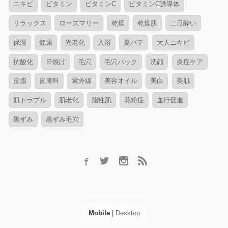
ニキビ
ビタミン
ビタミンC
ビタミンC誘導体
リラックス
ローズマリー
乾燥
乾燥肌
二日酔い
保湿
健康
光老化
入浴
夏バテ
大人ニキビ
抗酸化
日焼け
毛穴
毛穴パック
洗顔
炎症ケア
皮脂
皮膚科
紫外線
美容オイル
美白
美肌
肌トラブル
肌老化
脂性肌
花粉症
血行促進
黒ずみ
黒ずみ毛穴
Mobile
|
Desktop