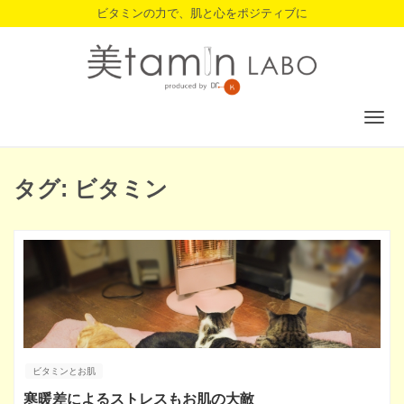
ビタミンの力で、肌と心をポジティブに
Togg
navig
タグ: ビタミン
ビタミンとお肌
寒暖差によるストレスもお肌の大敵