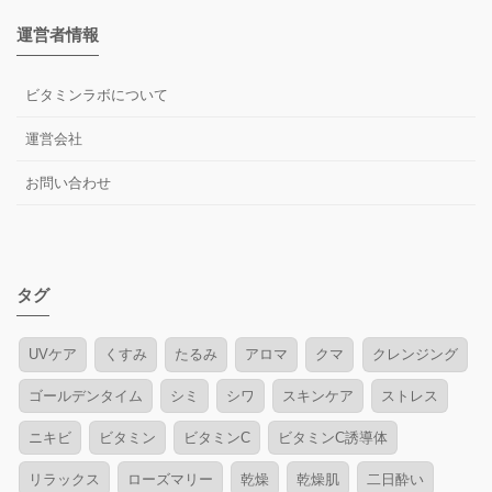
運営者情報
ビタミンラボについて
運営会社
お問い合わせ
タグ
UVケア
くすみ
たるみ
アロマ
クマ
クレンジング
ゴールデンタイム
シミ
シワ
スキンケア
ストレス
ニキビ
ビタミン
ビタミンC
ビタミンC誘導体
リラックス
ローズマリー
乾燥
乾燥肌
二日酔い