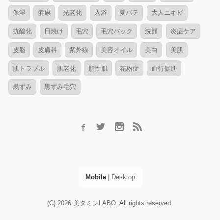
保湿
健康
光老化
入浴
夏バテ
大人ニキビ
抗酸化
日焼け
毛穴
毛穴パック
洗顔
炎症ケア
皮脂
皮膚科
紫外線
美容オイル
美白
美肌
肌トラブル
肌老化
脂性肌
花粉症
血行促進
黒ずみ
黒ずみ毛穴
Mobile
|
Desktop
(C) 2026
美タミンLABO
. All rights reserved.