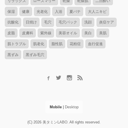
リラックス
ローズマリー
乾燥
乾燥肌
二日酔い
保湿
健康
光老化
入浴
夏バテ
大人ニキビ
抗酸化
日焼け
毛穴
毛穴パック
洗顔
炎症ケア
皮脂
皮膚科
紫外線
美容オイル
美白
美肌
肌トラブル
肌老化
脂性肌
花粉症
血行促進
黒ずみ
黒ずみ毛穴
Mobile
|
Desktop
(C) 2026
美タミンLABO
. All rights reserved.