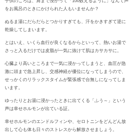
子供のころは、肩まで浸かって「100数えるように」なんて声
をお風呂のときにかけられた人もいませんか？
ぬるま湯にだらだらとつかりすぎても、汗をかきすぎて逆に
乾燥してしまいます。
とはいえ、いくら血行が良くなるからといって、熱いお湯で
さっと入るだけでは皮脂が一気に抜けて肌はカサカサに。
心臓より高いところまで一気に浸かってしまうと、血圧が急
激に頭まで急上昇し、交感神経が優位になってしまうので、
せっかくのリラックスタイムが緊張感で台無しになってしま
います。
ゆったりとお湯に浸かったときに出てくる「ふう～」という
声は幸せホルモンが出ている証。
幸せホルモンのエンドルフィンや、セロトニンをどんどん放
出して心も体も日々のストレスから解放させましょう。