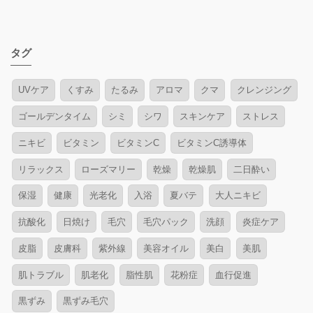
タグ
UVケア
くすみ
たるみ
アロマ
クマ
クレンジング
ゴールデンタイム
シミ
シワ
スキンケア
ストレス
ニキビ
ビタミン
ビタミンC
ビタミンC誘導体
リラックス
ローズマリー
乾燥
乾燥肌
二日酔い
保湿
健康
光老化
入浴
夏バテ
大人ニキビ
抗酸化
日焼け
毛穴
毛穴パック
洗顔
炎症ケア
皮脂
皮膚科
紫外線
美容オイル
美白
美肌
肌トラブル
肌老化
脂性肌
花粉症
血行促進
黒ずみ
黒ずみ毛穴